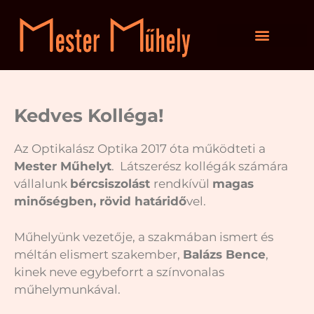
Kedves Kolléga!
Az Optikalász Optika 2017 óta működteti a
Mester Műhelyt
. Látszerész kollégák számára
vállalunk
bércsiszolást
rendkívül
magas
minőségben, rövid határidő
vel.
Műhelyünk vezetője, a szakmában ismert és
méltán elismert szakember,
Balázs Bence
,
kinek neve egybeforrt a színvonalas
műhelymunkával.