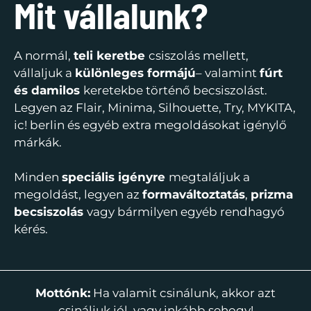
Mit vállalunk?
A normál,
teli keretbe
csiszolás mellett,
vállaljuk a
különleges formájú
– valamint
fúrt
és damilos
keretekbe történő becsiszolást.
Legyen az Flair, Minima, Silhouette, Try, MYKITA,
ic! berlin és egyéb extra megoldásokat igénylő
márkák.
Minden
speciális igényre
megtaláljuk a
megoldást, legyen az
formaváltoztatás
,
prizma
becsiszolás
vagy bármilyen egyéb rendhagyó
kérés.
Mottónk:
Ha valamit csinálunk, akkor azt
csináljuk jól, vagy inkább sehogy!