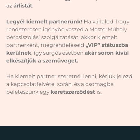
az
árlistát
.
Legyél kiemelt partnerünk!
Ha vállalod, hogy
rendszeresen igénybe veszed a MesterMűhely
bér­csiszolási szolgáltatását, akkor kiemelt
partnerként, megrendeléseid
„VIP” státuszba
kerülnek
, így sürgős esetben
akár soron kívül
elkészítjük a szemüveget.
Ha kiemelt partner szeretnél lenni, kérjük jelezd
a kapcsolatfelvétel során, és a csomagba
beleteszünk egy
keretszer­ződést
is.