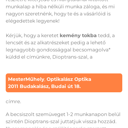
munkalap a hiba nélküli munka záloga, és mi
nagyon szeretnénk, hogy te és a vásárlóid is
elégedettek legyenek!
Kérjük, hogy a keretet
kemény tokba
tedd, a
lencsét és az alkatrészeket pedig a lehető
legnagyobb gondossággal becsomagolva*
küldd el címünkre, Dioptrans-szal, a
MesterMűhely
,
Optikalász Optika
2011 Budakalász, Budai út 18.
címre.
A becsiszolt szemüveget 1-2 munkanapon belül
szintén Dioptrans-szal juttatjuk vissza hozzád.