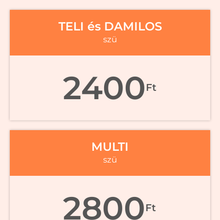
TELI és DAMILOS
szü
2400
Ft
MULTI
szü
2800
Ft