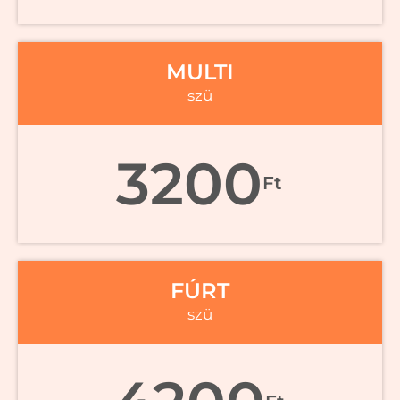
MULTI
szü
3200
Ft
FÚRT
szü