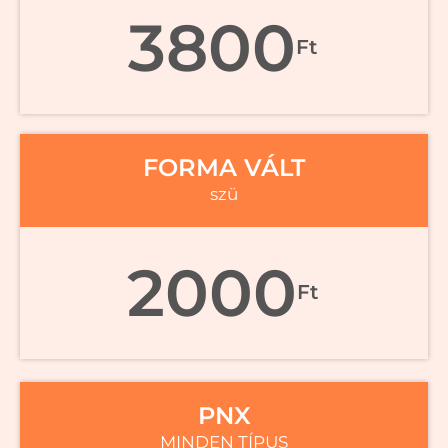
3800
Ft
FORMA VÁLT
szü
2000
Ft
PNX
MINDEN TÍPUS