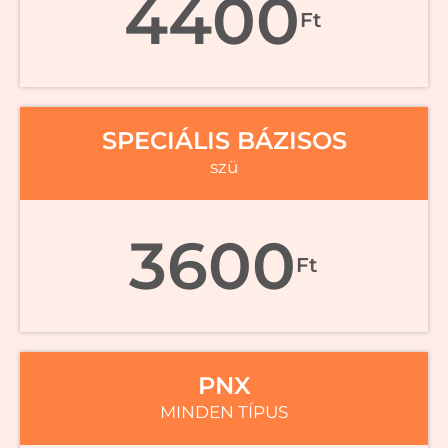
4400
Ft
SPECIÁLIS BÁZISOS
szü
3600
Ft
PNX
MINDEN TÍPUS