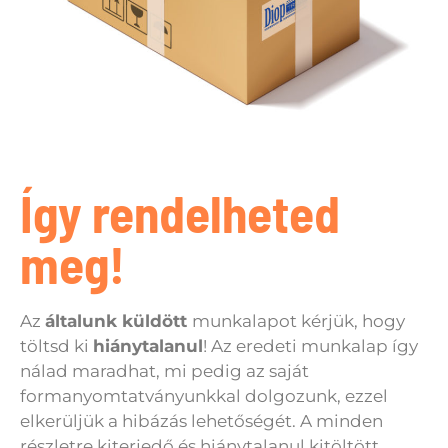
Így rendelheted
meg!
Az
általunk küldött
munkalapot kérjük, hogy
töltsd ki
hiánytalanul
! Az eredeti munkalap így
nálad maradhat, mi pedig az saját
formanyomtatványunkkal dolgozunk, ezzel
elkerüljük a hibázás lehetőségét. A minden
részletre kiterjedő és hiánytalanul kitöltött