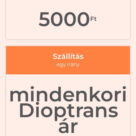
5000
Ft
Szállítás
egy irány
mindenkori
Dioptrans
ár