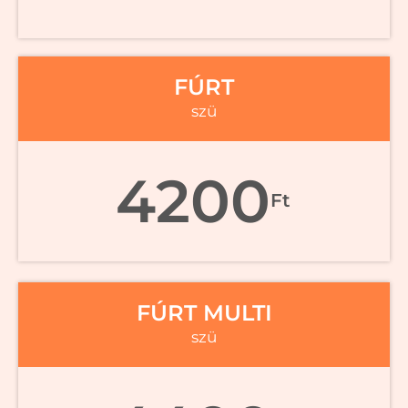
FÚRT
szü
4200
Ft
FÚRT MULTI
szü