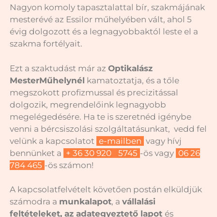
Nagyon komoly tapasztalattal bír, szakmájának
mesterévé az Essilor műhelyében vált, ahol 5
évig dolgozott és a legnagyobbaktól leste el a
szakma fortélyait.
Ezt a szaktudást már az
Optikalász
MesterMűhelynél
kamatoztatja, és a tőle
megszokott profizmussal és precizitással
dolgozik, megrendelőink legnagyobb
megelégedésére. Ha te is szeretnéd igénybe
venni a bércsiszolási szolgáltatásunkat, vedd fel
velünk a kapcsolatot
e-mailben
vagy hívj
bennünket a
+ 36 30 920
5745
-ös vagy
06 26
784 465
-ös számon!
A kapcsolatfelvételt követően postán elküldjük
számodra a
munkalapot
, a
vállalási
feltételeket, az adategyeztető lapot
és