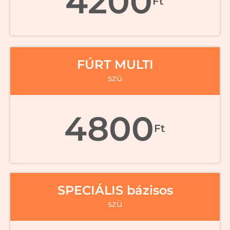
4200
Ft
FÚRT MULTI
szü
4800
Ft
SPECIÁLIS bázisos
szü