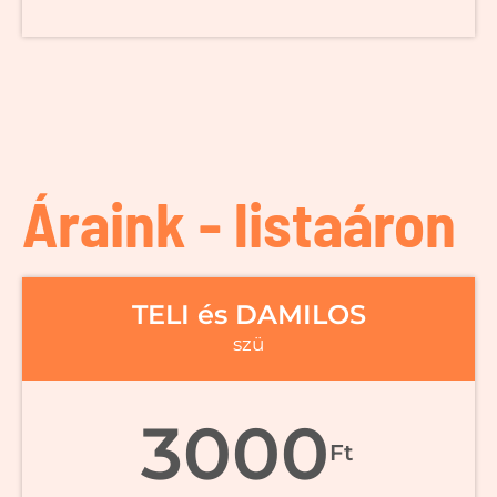
Áraink - listaáron
TELI és DAMILOS
szü
3000
Ft