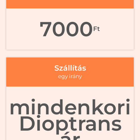
7000
Ft
Szállítás
egy irány
mindenkori
Dioptrans
ár