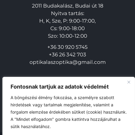
2011 Budakalász, Budai út 18
Nyitva tartás:
H, K, Sze, P: 9:00-17:00,
Cs: 9:00-18:00
Szo: 10:00-12:00
+36 30 920 5745
+36 26 342 703
optikalaszoptika@gmail.com
Fontosnak tartjuk az adatok védelmét
Főoldal
Akciók
Blog
Kapcsolat
A böngészési élmény fokozása, a személyre szabott
ADATVÉDELMI NYILATKOZAT
hirdetések vagy tartalmak megjelenítése, valamint a
forgalom elemzése érdekében sütiket (cookie) használunk.
A "Mindet elfogadom" gombra kattintva hozzájárulhat a
sütik használatához.