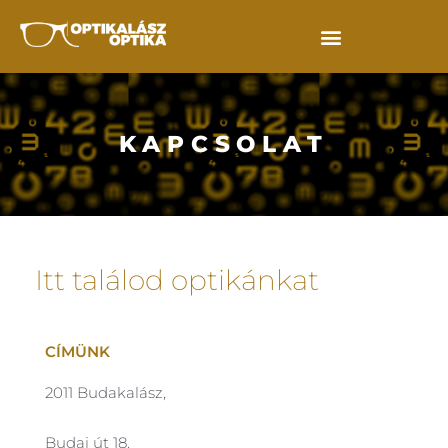
KAPCSOLAT
Itt találod optikánkat
CÍMÜNK
2011 Budakalász,
Budai út 18.