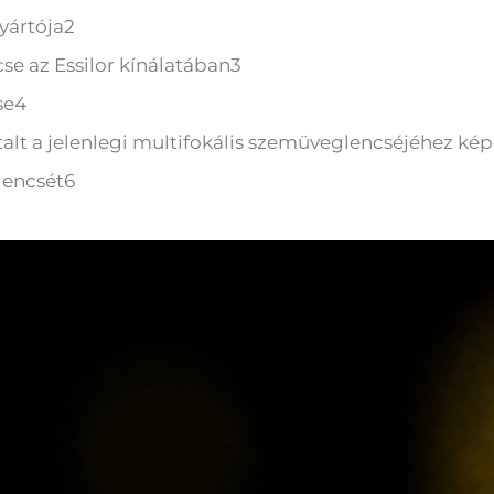
gyártója2
se az Essilor kínálatában3
se4
ztalt a jelenlegi multifokális szemüveglencséjéhez ké
lencsét6