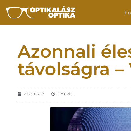
Fő
Azonnali éle
távolságra –
2023-05-23
12:56 du.