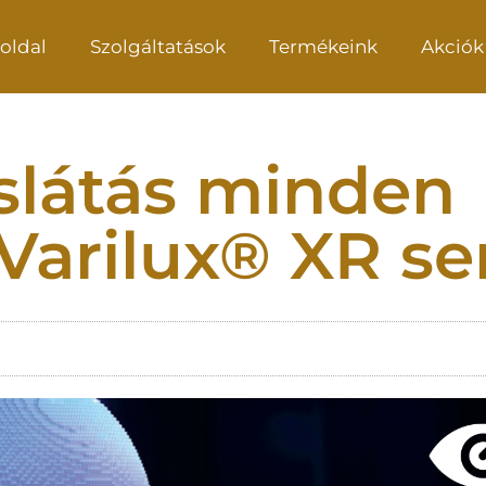
oldal
Szolgáltatások
Termékeink
Akciók
slátás minden
 Varilux® XR s