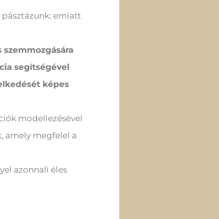
 pásztázunk: emiatt
lós szemmozgására
cia segítségével
iselkedését képes
ációk modellezésével
k, amely megfelel a
el azonnali éles