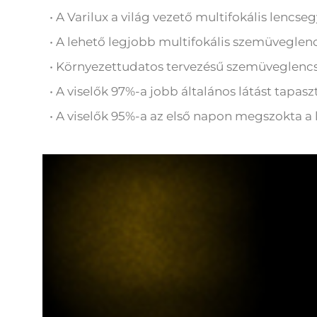
• A Varilux a világ vezető multifokális lencse
• A lehető legjobb multifokális szemüveglenc
• Környezettudatos tervezésű szemüveglenc
• A viselők 97%-a jobb általános látást tapas
• A viselők 95%-a az első napon megszokta a 