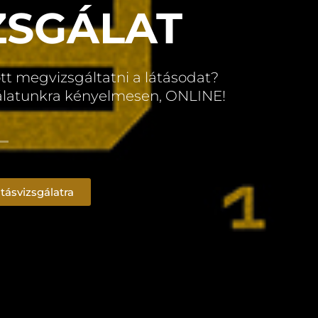
ZSGÁLAT
t megvizsgáltatni a látásodat?
álatunkra kényelmesen, ONLINE!
tásvizsgálatra