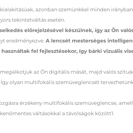
s kialakításúak, azonban szemünkkel minden irányban
yors tekintetváltás esetén.
viselkedés előrejelzésével készülnek, így az Ön va
nyt eredményezve.
A lencsét mesterséges intelligen
t használtak fel fejlesztésekor, így bárki vizuális v
egalkotjuk az Ön digitális mását, majd valós szitu
t. Így olyan multifokális szemüveglencsét tervezhetün
ozgásra érzékeny multifokális szemüveglencse, amelly
kenőmentes váltásokkal a távolságok között1.