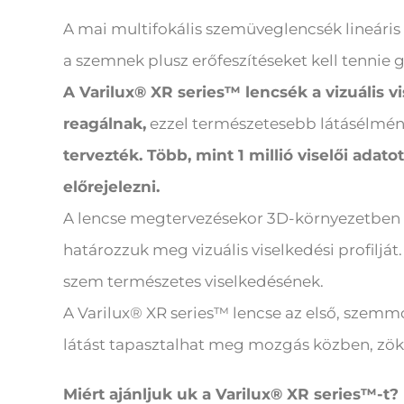
A mai multifokális szemüveglencsék lineári
a szemnek plusz erőfeszítéseket kell tennie g
A Varilux® XR series™ lencsék a vizuális 
reagálnak,
ezzel természetesebb látásélmé
tervezték. Több, mint 1 millió viselői adato
előrejelezni.
A lencse megtervezésekor 3D-környezetben m
határozzuk meg vizuális viselkedési profiljá
szem természetes viselkedésének.
A Varilux® XR series™ lencse az első, szemm
látást tapasztalhat meg mozgás közben, zök
Miért ajánljuk uk a Varilux® XR series™-t?