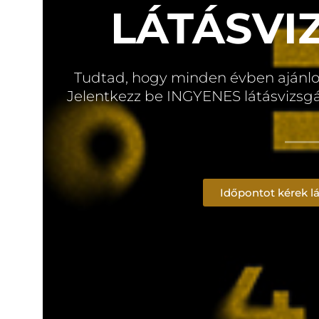
LÁTÁSVI
Tudtad, hogy minden évben ajánlot
Jelentkezz be INGYENES látásvizsg
Időpontot kérek lá