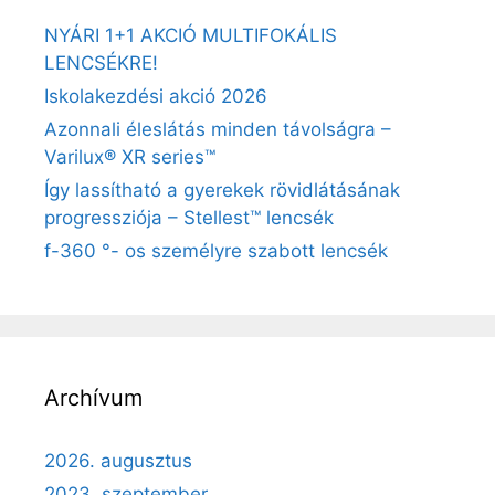
NYÁRI 1+1 AKCIÓ MULTIFOKÁLIS
LENCSÉKRE!
Iskolakezdési akció 2026
Azonnali éleslátás minden távolságra –
Varilux® XR series™
Így lassítható a gyerekek rövidlátásának
progressziója – Stellest™ lencsék
f-360 °- os személyre szabott lencsék
Archívum
2026. augusztus
2023. szeptember