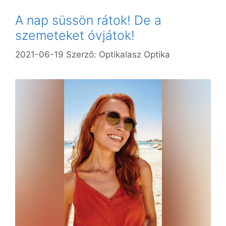
A nap süssön rátok! De a
szemeteket óvjátok!
2021-06-19
Szerző:
Optikalasz Optika