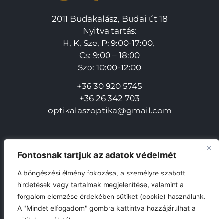
2011 Budakalász, Budai út 18
Nyitva tartás:
H, K, Sze, P: 9:00-17:00,
Cs: 9:00 – 18:00
Szo: 10:00-12:00
+36 30 920 5745
+36 26 342 703
optikalaszoptika@gmail.com
Fontosnak tartjuk az adatok védelmét
Akciók
Blog
Kapcsolat
A böngészési élmény fokozása, a személyre szabott
ADATVÉDELMI NYILATKOZAT
hirdetések vagy tartalmak megjelenítése, valamint a
forgalom elemzése érdekében sütiket (cookie) használunk.
A "Mindet elfogadom" gombra kattintva hozzájárulhat a