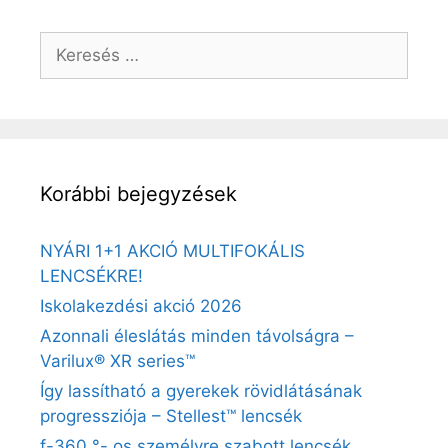
Korábbi bejegyzések
NYÁRI 1+1 AKCIÓ MULTIFOKÁLIS
LENCSÉKRE!
Iskolakezdési akció 2026
Azonnali éleslátás minden távolságra –
Varilux® XR series™
Így lassítható a gyerekek rövidlátásának
progressziója – Stellest™ lencsék
f-360 °- os személyre szabott lencsék